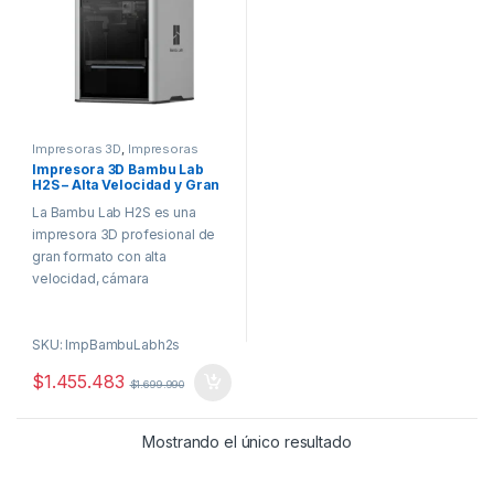
Impresoras 3D
,
Impresoras
Bambu lab
Impresora 3D Bambu Lab
H2S – Alta Velocidad y Gran
Formato Profesional
La Bambu Lab H2S es una
impresora 3D profesional de
gran formato con alta
velocidad, cámara
calefaccionada y
compatibilidad con materiales
SKU: ImpBambuLabh2s
técnicos. Diseñada para
producción eficiente y máxima
$
1.455.483
$
1.699.990
fiabilidad.
Principales beneficios:
Mostrando el único resultado
Boquilla hasta 350 °C
Cámara calefaccionada